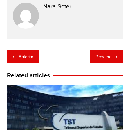
Nara Soter
Navegação
Anterior
Próximo
de
Post
Related articles