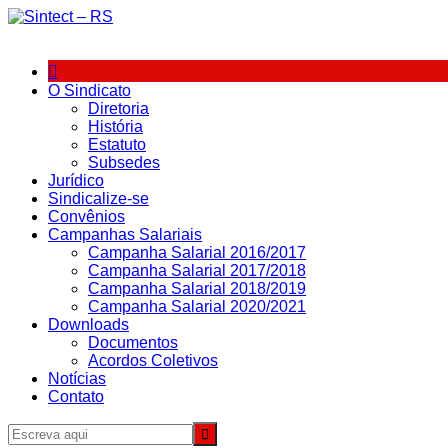
Ir
para
o
conteúdo
O Sindicato
Diretoria
História
Estatuto
Subsedes
Jurídico
Sindicalize-se
Convênios
Campanhas Salariais
Campanha Salarial 2016/2017
Campanha Salarial 2017/2018
Campanha Salarial 2018/2019
Campanha Salarial 2020/2021
Downloads
Documentos
Acordos Coletivos
Notícias
Contato