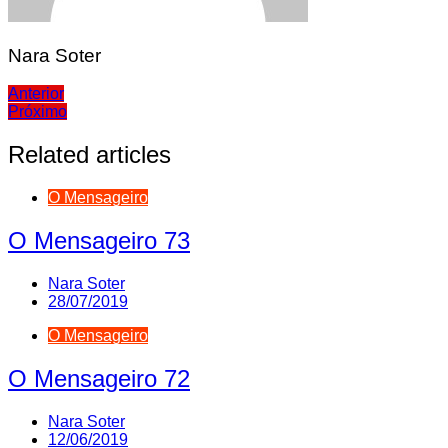
Nara Soter
Navegação
Anterior
Próximo
de
Post
Related articles
O Mensageiro
O Mensageiro 73
Nara Soter
28/07/2019
O Mensageiro
O Mensageiro 72
Nara Soter
12/06/2019