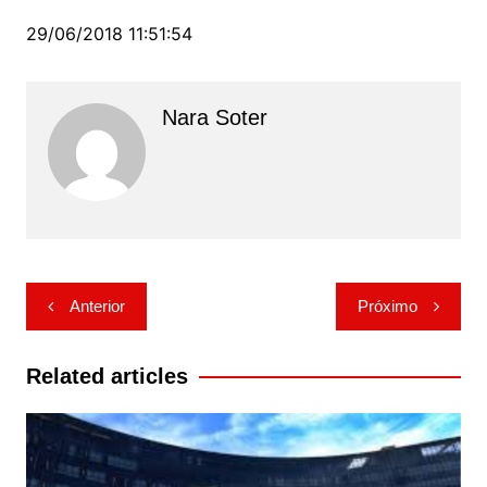
29/06/2018 11:51:54
Nara Soter
Navegação
Anterior
Próximo
de
Post
Related articles