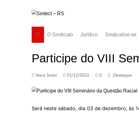
Ir
para
o
conteúdo
O Sindicato
Jurídico
Sindicalize-se
Diretoria
Participe do VIII S
História
Estatuto
Nara Soter
01/12/2022
0
Destaque
Subsedes
Será neste sábado, dia 03 de dezembro, às 1