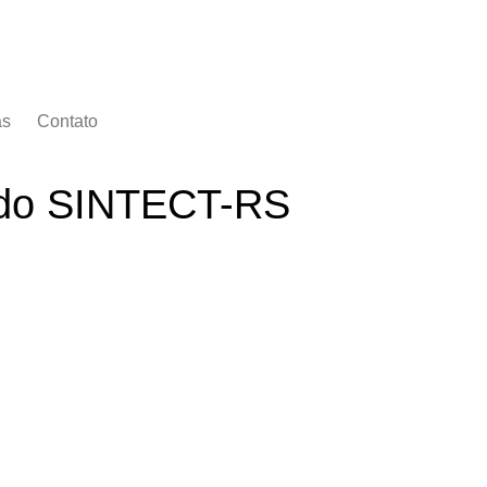
as
Contato
l do SINTECT-RS