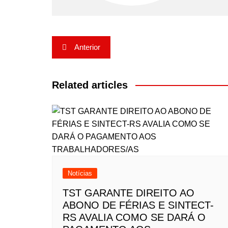
Navegação
Anterior
de
Post
Related articles
Notícias
TST GARANTE DIREITO AO
ABONO DE FÉRIAS E SINTECT-
RS AVALIA COMO SE DARÁ O