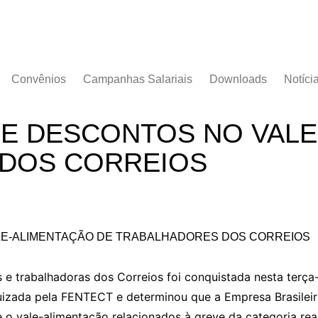
Convênios
Campanhas Salariais
Downloads
Notíci
Campanha Salarial
Documentos
2016/2017
DE DESCONTOS NO VALE
Acordos Coletivos
Campanha Salarial
DOS CORREIOS
2017/2018
Campanha Salarial
2018/2019
Campanha Salarial
2020/2021
 e trabalhadoras dos Correios foi conquistada nesta terça-f
juizada pela FENTECT e determinou que a Empresa Brasilei
o vale-alimentação relacionados à greve da categoria real