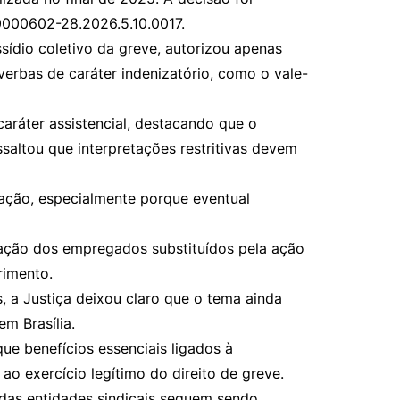
º 0000602-28.2026.5.10.0017.
sídio coletivo da greve, autorizou apenas
verbas de caráter indenizatório, como o vale-
aráter assistencial, destacando que o
ssaltou que interpretações restritivas devem
aração, especialmente porque eventual
tação dos empregados substituídos pela ação
rimento.
 a Justiça deixou claro que o tema ainda
em Brasília.
ue benefícios essenciais ligados à
o exercício legítimo do direito de greve.
 das entidades sindicais seguem sendo