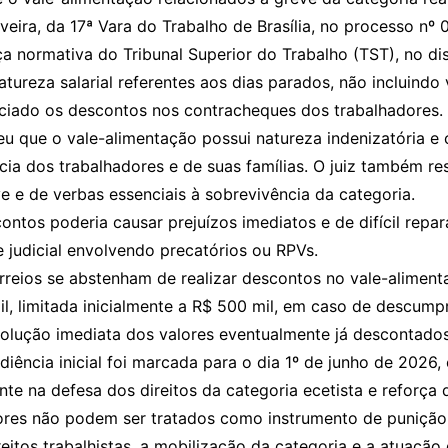
liveira, da 17ª Vara do Trabalho de Brasília, no processo n
 normativa do Tribunal Superior do Trabalho (TST), no dis
tureza salarial referentes aos dias parados, não incluindo 
iciado os descontos nos contracheques dos trabalhadores.
u que o vale-alimentação possui natureza indenizatória e c
cia dos trabalhadores e de suas famílias. O juiz também re
e e de verbas essenciais à sobrevivência da categoria.
contos poderia causar prejuízos imediatos e de difícil rep
 judicial envolvendo precatórios ou RPVs.
orreios se abstenham de realizar descontos no vale-alimen
il, limitada inicialmente a R$ 500 mil, em caso de descump
ução imediata dos valores eventualmente já descontados,
iência inicial foi marcada para o dia 1º de junho de 2026, 
e na defesa dos direitos da categoria ecetista e reforça q
ores não podem ser tratados como instrumento de punição a
itos trabalhistas, a mobilização da categoria e a atuação