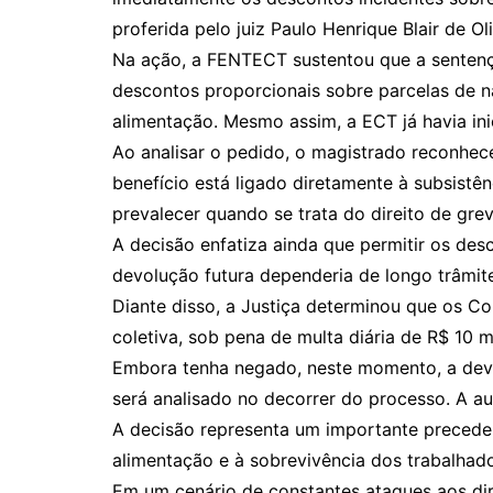
proferida pelo juiz Paulo Henrique Blair de O
Na ação, a FENTECT sustentou que a sentença
descontos proporcionais sobre parcelas de na
alimentação. Mesmo assim, a ECT já havia in
Ao analisar o pedido, o magistrado reconhece
benefício está ligado diretamente à subsistên
prevalecer quando se trata do direito de grev
A decisão enfatiza ainda que permitir os des
devolução futura dependeria de longo trâmite
Diante disso, a Justiça determinou que os C
coletiva, sob pena de multa diária de R$ 10 m
Embora tenha negado, neste momento, a devol
será analisado no decorrer do processo. A aud
A decisão representa um importante precedent
alimentação e à sobrevivência dos trabalhad
Em um cenário de constantes ataques aos dire