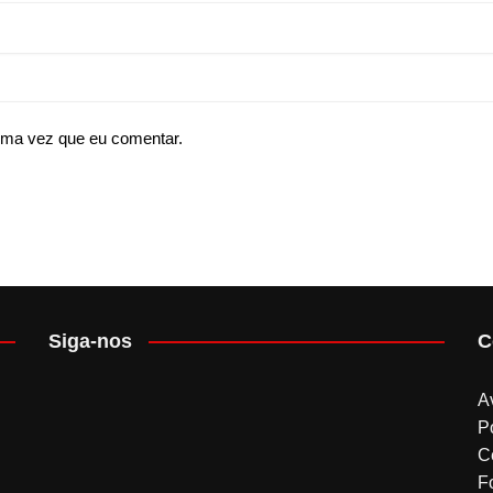
ima vez que eu comentar.
Siga-nos
C
A
P
C
F