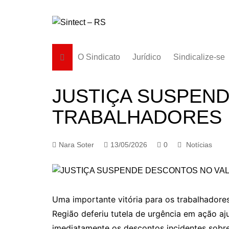
Ir
para
o
conteúdo
O Sindicato
Jurídico
Sindicalize-se
Diretoria
JUSTIÇA SUSPEN
História
TRABALHADORES 
Estatuto
Subsedes
Nara Soter
13/05/2026
0
Notícias
Uma importante vitória para os trabalhadores
Região deferiu tutela de urgência em ação a
imediatamente os descontos incidentes sobre 