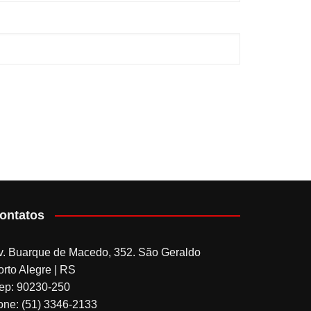
ontatos
v. Buarque de Macedo, 352. São Geraldo
orto Alegre | RS
ep: 90230-250
one: (51) 3346-2133