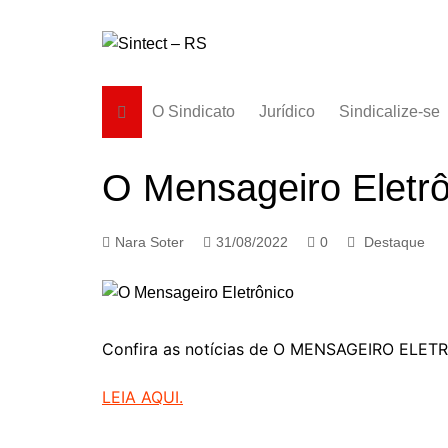
Ir
para
o
conteúdo
O Sindicato
Jurídico
Sindicalize-se
Diretoria
O Mensageiro Eletrô
História
Estatuto
Nara Soter
31/08/2022
0
Destaque
Subsedes
Confira as notícias de O MENSAGEIRO ELET
LEIA AQUI.