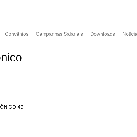
Convênios
Campanhas Salariais
Downloads
Notíci
Campanha Salarial
Documentos
2016/2017
nico
Acordos Coletivos
Campanha Salarial
2017/2018
Campanha Salarial
2018/2019
Campanha Salarial
2020/2021
RÔNICO 49