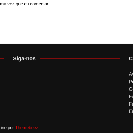
ima vez que eu comentar.
Siga-nos
C
A
P
C
F
F
Em
ine por
Themebeez