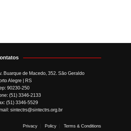
ontatos
v. Buarque de Macedo, 352. São Geraldo
orto Alegre | RS
ep: 90230-250
one: (51) 3346-2133
ax: (51) 3346-5529
ail: sintectrs@sintectrs.org.br
Privacy
Policy
Terms & Conditions