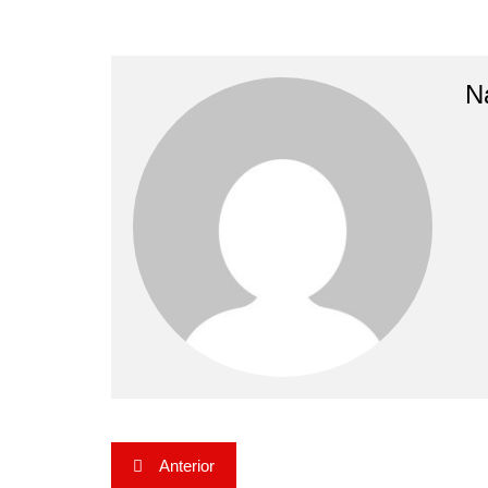
N
Navegação
Anterior