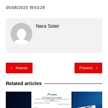
05/08/2025 19:53:29
Nara Soter
Navegação
Anterior
Próximo
de
Post
Related articles