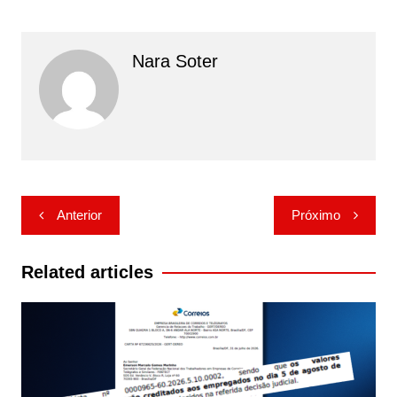
Nara Soter
Navegação
Anterior
Próximo
de
Post
Related articles