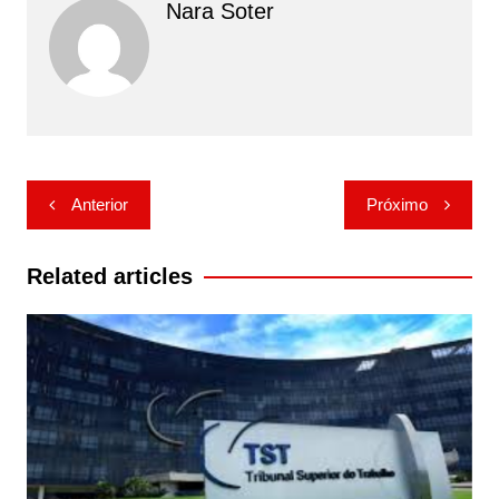
Nara Soter
Navegação
Anterior
Próximo
de
Post
Related articles