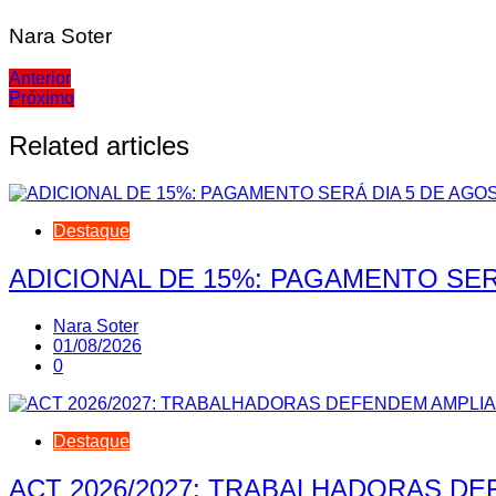
Nara Soter
Navegação
Anterior
Próximo
de
Post
Related articles
Destaque
ADICIONAL DE 15%: PAGAMENTO SER
Nara Soter
01/08/2026
0
Destaque
ACT 2026/2027: TRABALHADORAS D