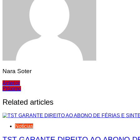
Nara Soter
Navegação
Anterior
Próximo
de
Post
Related articles
Notícias
TST GARANTE DIREITO AO ABONO D