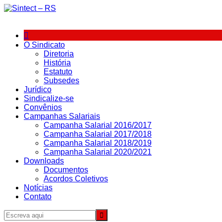
Ir
para
o
conteúdo
O Sindicato
Diretoria
História
Estatuto
Subsedes
Jurídico
Sindicalize-se
Convênios
Campanhas Salariais
Campanha Salarial 2016/2017
Campanha Salarial 2017/2018
Campanha Salarial 2018/2019
Campanha Salarial 2020/2021
Downloads
Documentos
Acordos Coletivos
Notícias
Contato