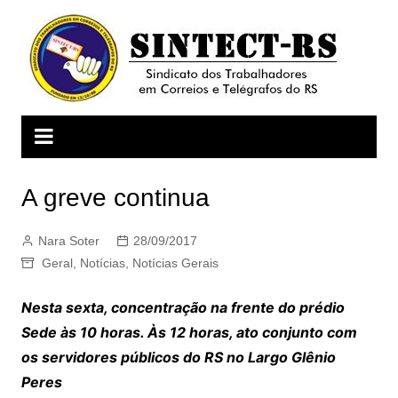
Ir
para
o
conteúdo
A greve continua
Nara Soter
28/09/2017
Geral
,
Notícias
,
Notícias Gerais
Nesta sexta, concentração na frente do prédio
Sede às 10 horas. Às 12 horas, ato conjunto com
os servidores públicos do RS no Largo Glênio
Peres