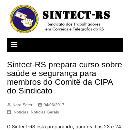
Ir
para
o
conteúdo
Sintect-RS prepara curso sobre
saúde e segurança para
membros do Comitê da CIPA
do Sindicato
Nara Soter
04/06/2017
Notícias
,
Notícias Gerais
O Sintect-RS está preparando, para os dias 23 e 24