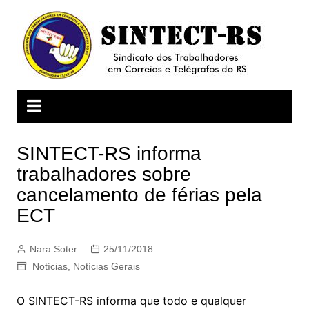
Ir
para
o
conteúdo
SINTECT-RS informa
trabalhadores sobre
cancelamento de férias pela
ECT
Nara Soter
25/11/2018
Notícias
,
Notícias Gerais
O SINTECT-RS informa que todo e qualquer