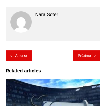
Nara Soter
Navegação
Anterior
Próximo
de
Post
Related articles