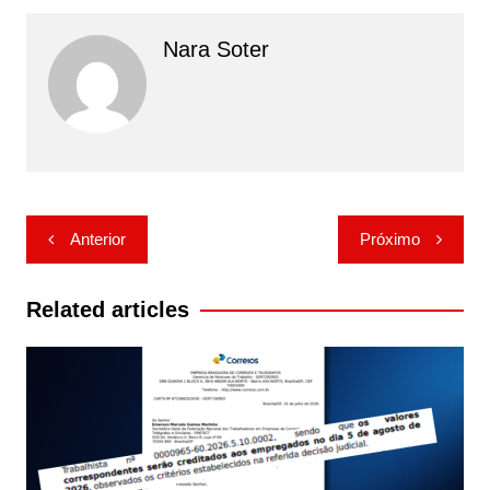
Nara Soter
Navegação
Anterior
Próximo
de
Post
Related articles