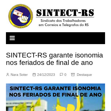
Ir
para
o
conteúdo
SINTECT-RS garante isonomia
nos feriados de final de ano
Nara Soter
24/12/2023
0
Destaque