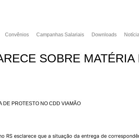
Convênios
Campanhas Salariais
Downloads
Notíci
Campanha Salarial
Documentos
2016/2017
ARECE SOBRE MATÉRIA
Acordos Coletivos
Campanha Salarial
2017/2018
Campanha Salarial
2018/2019
Campanha Salarial
2020/2021
 no RS esclarece que a situação da entrega de correspond