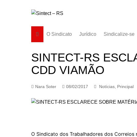
Ir
para
o
conteúdo
O Sindicato
Jurídico
Sindicalize-se
Diretoria
SINTECT-RS ESCL
História
CDD VIAMÃO
Estatuto
Subsedes
Nara Soter
08/02/2017
Notícias
,
Principal
O Sindicato dos Trabalhadores dos Correios