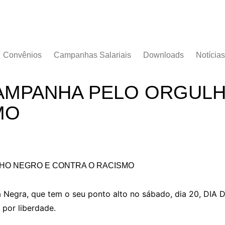
Convênios
Campanhas Salariais
Downloads
Notícias
Campanha Salarial
Documentos
2016/2017
CAMPANHA PELO ORGUL
Acordos Coletivos
Campanha Salarial
MO
2017/2018
Campanha Salarial
2018/2019
Campanha Salarial
2020/2021
a Negra, que tem o seu ponto alto no sábado, dia 20, D
 por liberdade.