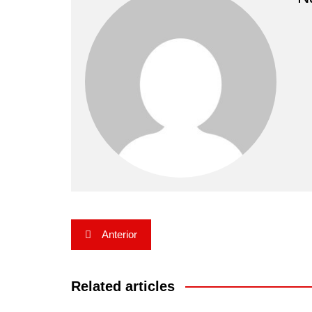
Navegação
Anterior
de
Post
Related articles