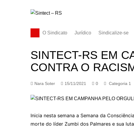
Ir
para
o
conteúdo
O Sindicato
Jurídico
Sindicalize-se
Diretoria
SINTECT-RS EM 
História
CONTRA O RACIS
Estatuto
Subsedes
Nara Soter
15/11/2021
0
Categoria 1
Inicia nesta semana a Semana da Consciênci
morte do líder Zumbi dos Palmares e sua luta