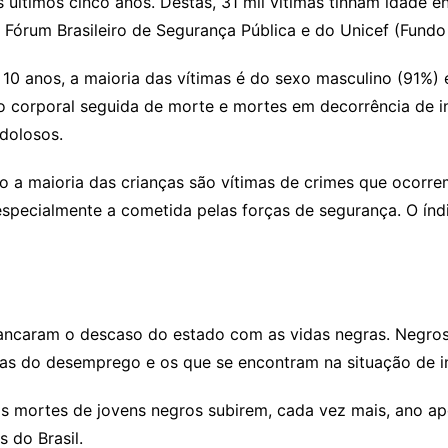
s últimos cinco anos. Destas, 31 mil vítimas tinham idade e
Fórum Brasileiro de Segurança Pública e do Unicef (Fundo 
e 10 anos, a maioria das vítimas é do sexo masculino (91%
esão corporal seguida de morte e mortes em decorrência de i
dolosos.
a maioria das crianças são vítimas de crimes que ocorrem 
especialmente a cometida pelas forças de segurança. O índ
ancaram o descaso do estado com as vidas negras. Negros
mas do desemprego e os que se encontram na situação de i
s mortes de jovens negros subirem, cada vez mais, ano ap
s do Brasil.