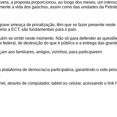
vera, a proposta proporcionou, ao longo dos meses, um inten
mente a vida dos gaúchos, assim como das unidades da Petrob
grave ameaça de privatização, têm que se fazer presente neste
mo a ECT, são fundamentais para o país.
ém se omitir neste momento. Não só para defender as questões 
l e federal, de destruição do que é público e a entrega das gran
am aos familiares, amigos, vizinhos, para participarem.
ma plataforma de democracia participativa, garantindo o voto p
.
através de computador, tablet ou celular, acessando o link h