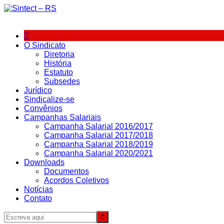
Ir
para
o
conteúdo
O Sindicato
Diretoria
História
Estatuto
Subsedes
Jurídico
Sindicalize-se
Convênios
Campanhas Salariais
Campanha Salarial 2016/2017
Campanha Salarial 2017/2018
Campanha Salarial 2018/2019
Campanha Salarial 2020/2021
Downloads
Documentos
Acordos Coletivos
Notícias
Contato