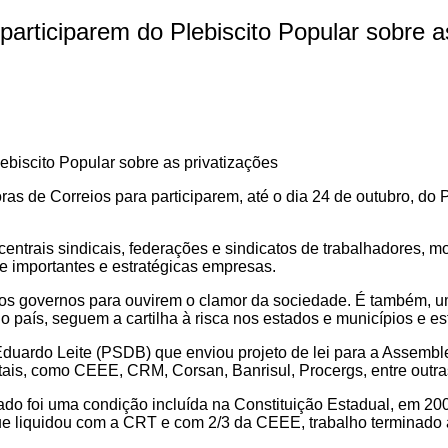
rticiparem do Plebiscito Popular sobre as
oras de Correios para participarem, até o dia 24 de outu
centrais sindicais, federações e sindicatos de trabalhadores, m
de importantes e estratégicas empresas.
r os governos para ouvirem o clamor da sociedade. É também, 
 no país, seguem a cartilha à risca nos estados e municípios e
duardo Leite (PSDB) que enviou projeto de lei para a Assemblei
ais, como CEEE, CRM, Corsan, Banrisul, Procergs, entre outra
do foi uma condição incluída na Constituição Estadual, em 20
que liquidou com a CRT e com 2/3 da CEEE, trabalho terminado 