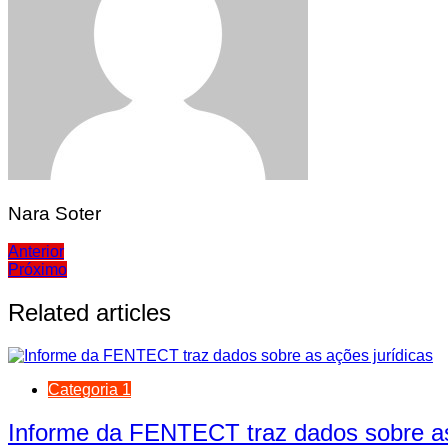
Nara Soter
Navegação
Anterior
Próximo
de
Post
Related articles
Categoria 1
Informe da FENTECT traz dados sobre as