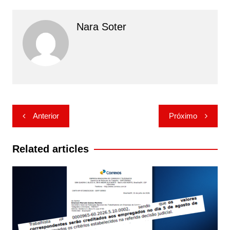
Nara Soter
Navegação
Anterior
Próximo
de
Post
Related articles