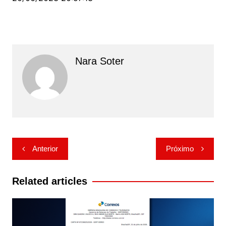
Nara Soter
Navegação
Anterior
Próximo
de
Post
Related articles