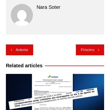
Nara Soter
Navegação
Anterior
Próximo
de
Post
Related articles