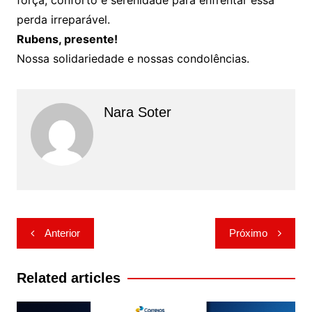
força, conforto e serenidade para enfrentar essa
perda irreparável.
Rubens, presente!
Nossa solidariedade e nossas condolências.
Nara Soter
Navegação
Anterior
Próximo
de
Post
Related articles