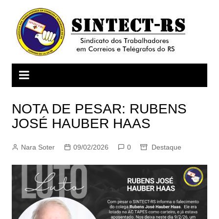
Ir
para
o
conteúdo
NOTA DE PESAR: RUBENS
JOSÉ HAUBER HAAS
Nara Soter
09/02/2026
0
Destaque