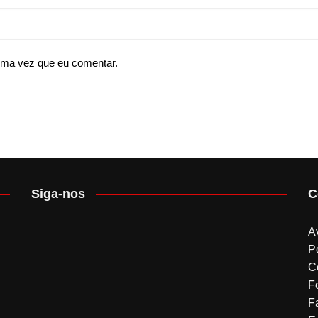
ima vez que eu comentar.
Siga-nos
C
A
P
C
F
F