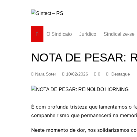
Ir
para
o
conteúdo
O Sindicato
Jurídico
Sindicalize-se
Diretoria
NOTA DE PESAR: 
História
Estatuto
Nara Soter
10/02/2026
0
Destaque
Subsedes
É com profunda tristeza que lamentamos o f
companheirismo que permanecerá na memória
Neste momento de dor, nos solidarizamos com 