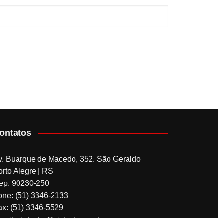
ontatos
v. Buarque de Macedo, 352. São Geraldo
orto Alegre | RS
ep: 90230-250
one: (51) 3346-2133
ax: (51) 3346-5529