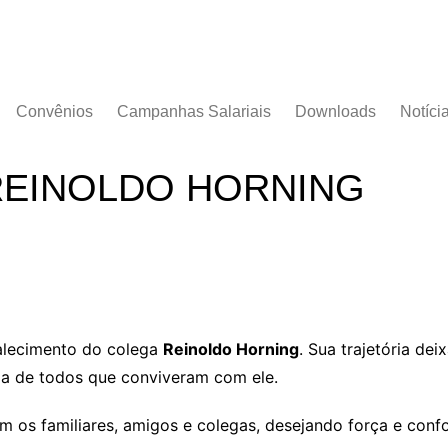
Convênios
Campanhas Salariais
Downloads
Notíci
Campanha Salarial
Documentos
2016/2017
REINOLDO HORNING
Acordos Coletivos
Campanha Salarial
2017/2018
Campanha Salarial
2018/2019
Campanha Salarial
2020/2021
alecimento do colega
Reinoldo Horning
. Sua trajetória de
 de todos que conviveram com ele.
os familiares, amigos e colegas, desejando força e confor