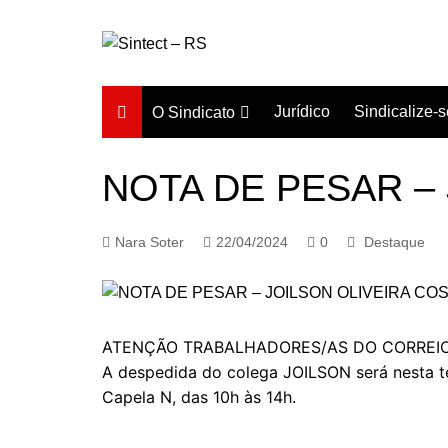
Ir
para
o
conteúdo
Jurídico
Sindicalize-s
O Sindicato
Diretoria
NOTA DE PESAR –
História
Estatuto
Nara Soter
22/04/2024
0
Destaque
Subsedes
ATENÇÃO TRABALHADORES/AS DO CORREIO
A despedida do colega JOILSON será nesta ter
Capela N, das 10h às 14h.