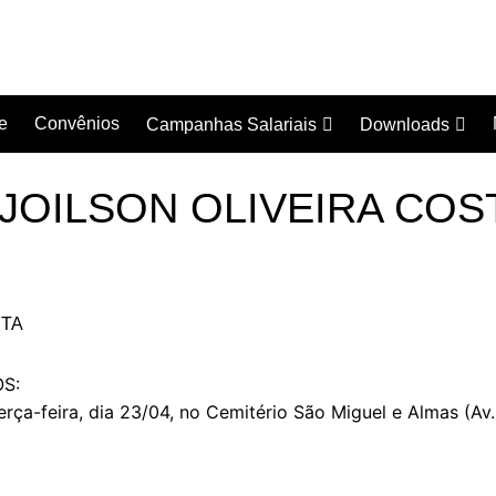
e
Convênios
Campanhas Salariais
Downloads
Campanha Salarial
Documentos
2016/2017
 JOILSON OLIVEIRA COS
Acordos Coletivo
Campanha Salarial
2017/2018
Campanha Salarial
2018/2019
Campanha Salarial
2020/2021
S:
ça-feira, dia 23/04, no Cemitério São Miguel e Almas (Av. P