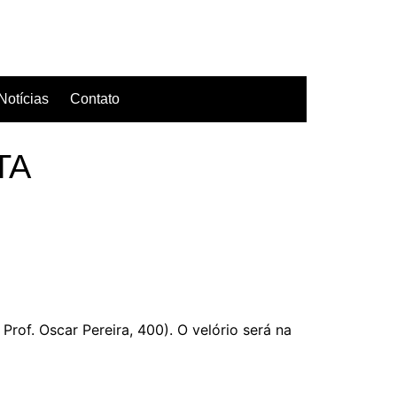
Notícias
Contato
TA
s
rof. Oscar Pereira, 400). O velório será na