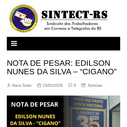
Ir
para
o
conteúdo
NOTA DE PESAR: EDILSON
NUNES DA SILVA – “CIGANO”
Nara Soter
23/02/2026
0
Notícias