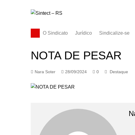
Ir
para
o
conteúdo
O Sindicato
Jurídico
Sindicalize-se
Diretoria
NOTA DE PESAR
História
Estatuto
Nara Soter
28/09/2024
0
Destaque
Subsedes
N