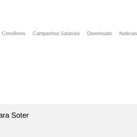
Convênios
Campanhas Salariais
Downloads
Notícias
Campanha Salarial
Documentos
2016/2017
Acordos Coletivos
Campanha Salarial
2017/2018
Campanha Salarial
2018/2019
Campanha Salarial
2020/2021
ara Soter