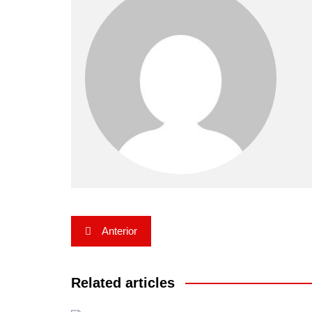
Navegação
Anterior
de
Post
Related articles