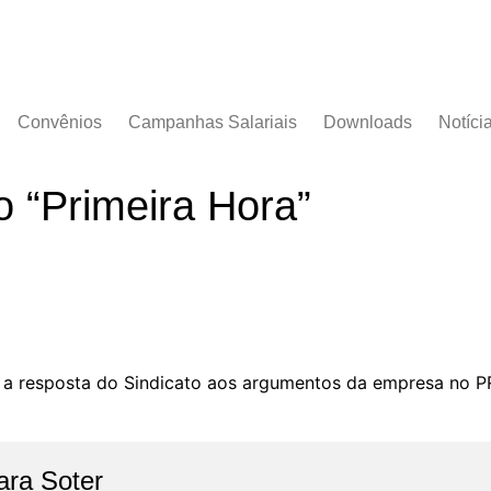
Convênios
Campanhas Salariais
Downloads
Notíci
Campanha Salarial
Documentos
2016/2017
o “Primeira Hora”
Acordos Coletivos
Campanha Salarial
2017/2018
Campanha Salarial
2018/2019
Campanha Salarial
2020/2021
, a resposta do Sindicato aos argumentos da empresa no 
ara Soter