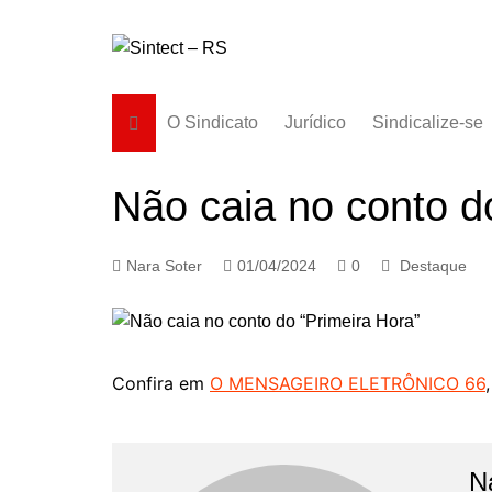
Ir
para
o
conteúdo
O Sindicato
Jurídico
Sindicalize-se
Diretoria
Não caia no conto d
História
Estatuto
Nara Soter
01/04/2024
0
Destaque
Subsedes
Confira em
O MENSAGEIRO ELETRÔNICO 66
N