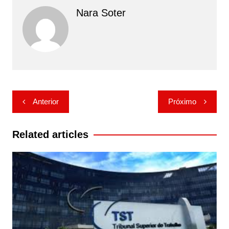
Nara Soter
Navegação
Anterior
Próximo
de
Post
Related articles