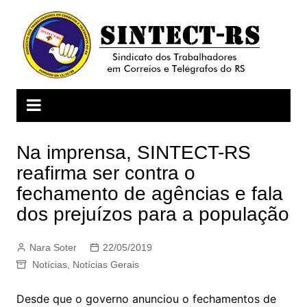
Ir
para
o
conteúdo
Na imprensa, SINTECT-RS
reafirma ser contra o
fechamento de agências e fala
dos prejuízos para a população
Nara Soter
22/05/2019
Notícias
,
Notícias Gerais
Desde que o governo anunciou o fechamentos de