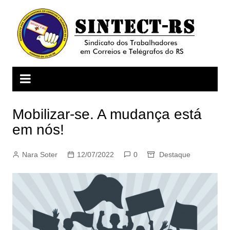
Ir
para
o
conteúdo
Mobilizar-se. A mudança está
em nós!
Nara Soter
12/07/2022
0
Destaque