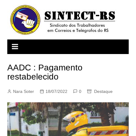
Ir
para
o
conteúdo
AADC : Pagamento
restabelecido
Nara Soter
18/07/2022
0
Destaque