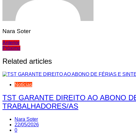
Nara Soter
Navegação
Anterior
Próximo
de
Post
Related articles
Notícias
TST GARANTE DIREITO AO ABONO D
TRABALHADORES/AS
Nara Soter
22/05/2026
0