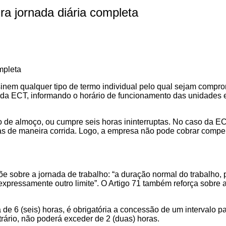
ura jornada diária completa
mpleta
em qualquer tipo de termo individual pelo qual sejam compro
ivo da ECT, informando o horário de funcionamento das unidad
o de almoço, ou cumpre seis horas ininterruptas. No caso da EC
horas de maneira corrida. Logo, a empresa não pode cobrar com
õe sobre a jornada de trabalho: “a duração normal do trabalho
 expressamente outro limite”. O Artigo 71 também reforça sobre
 de 6 (seis) horas, é obrigatória a concessão de um intervalo p
trário, não poderá exceder de 2 (duas) horas.