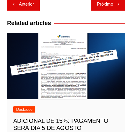
Navegação
Anterior
Próximo
de
Post
Related articles
Destaque
ADICIONAL DE 15%: PAGAMENTO
SERÁ DIA 5 DE AGOSTO