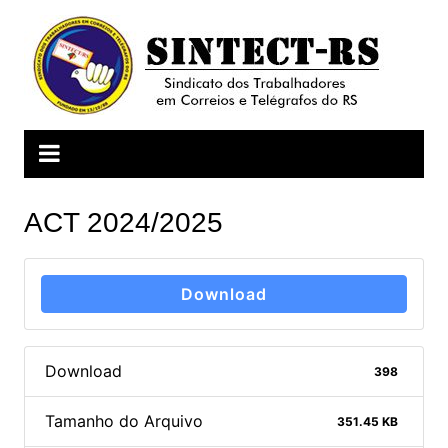
Ir
para
o
conteúdo
ACT 2024/2025
Download
Download
398
Tamanho do Arquivo
351.45 KB