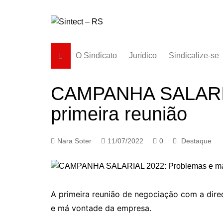
Ir
para
o
conteúdo
O Sindicato
Jurídico
Sindicalize-se
Diretoria
CAMPANHA SALARIAL
História
primeira reunião
Estatuto
Subsedes
Nara Soter
11/07/2022
0
Destaque
A primeira reunião de negociação com a dire
e má vontade da empresa.