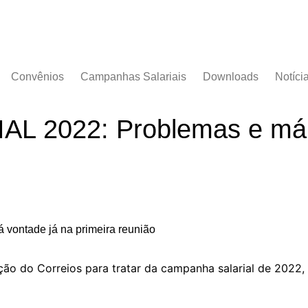
Convênios
Campanhas Salariais
Downloads
Notíci
Campanha Salarial
Documentos
2016/2017
 2022: Problemas e má v
Acordos Coletivos
Campanha Salarial
2017/2018
Campanha Salarial
2018/2019
Campanha Salarial
2020/2021
ção do Correios para tratar da campanha salarial de 2022