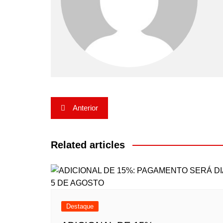
Navegação
Anterior
de
Post
Related articles
Destaque