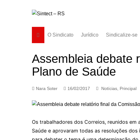
Ir
para
o
conteúdo
O Sindicato
Jurídico
Sindicalize-se
Diretoria
Assembleia debate re
História
Plano de Saúde
Estatuto
Subsedes
Nara Soter
16/02/2017
Notícias
,
Principal
Os trabalhadores dos Correios, reunidos em a
Saúde e aprovaram todas as resoluções dos 
para debater o tema é uma determinação do