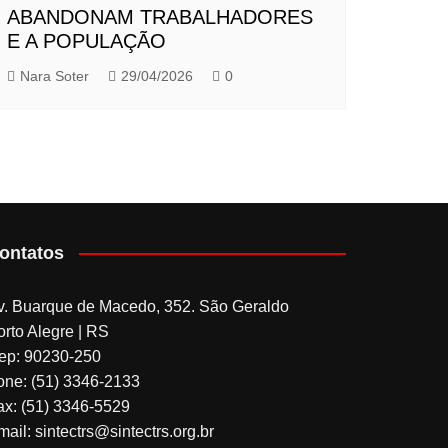
ABANDONAM TRABALHADORES
E A POPULAÇÃO
Nara Soter
29/04/2026
0
ontatos
v. Buarque de Macedo, 352. São Geraldo
orto Alegre | RS
ep: 90230-250
one: (51) 3346-2133
ax: (51) 3346-5529
ail: sintectrs@sintectrs.org.br