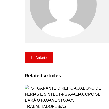
Navegação
Anterior
de
Post
Related articles