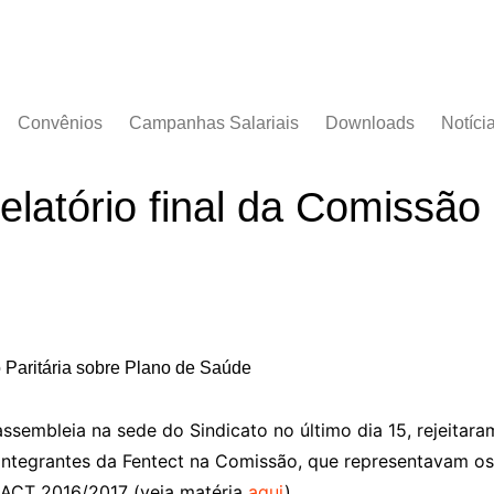
Convênios
Campanhas Salariais
Downloads
Notíci
Campanha Salarial
Documentos
2016/2017
latório final da Comissão 
Acordos Coletivos
Campanha Salarial
2017/2018
Campanha Salarial
2018/2019
Campanha Salarial
2020/2021
ssembleia na sede do Sindicato no último dia 15, rejeitar
integrantes da Fentect na Comissão, que representavam os
 ACT 2016/2017 (veja matéria
aqui
).