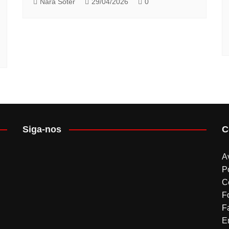
Nara Soter
29/04/2026
0
Siga-nos
C
A
P
C
F
F
Em