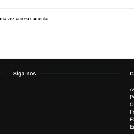
ima vez que eu comentar.
Siga-nos
C
A
P
C
F
F
Em