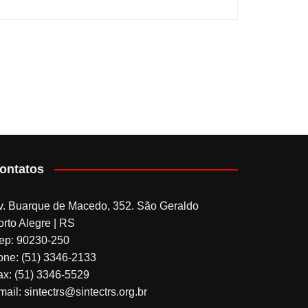
ontatos
v. Buarque de Macedo, 352. São Geraldo
orto Alegre | RS
ep: 90230-250
one: (51) 3346-2133
ax: (51) 3346-5529
ail: sintectrs@sintectrs.org.br