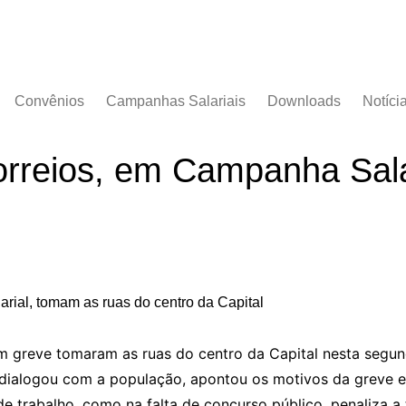
Convênios
Campanhas Salariais
Downloads
Notíci
Campanha Salarial
Documentos
2016/2017
orreios, em Campanha Sala
Acordos Coletivos
Campanha Salarial
2017/2018
Campanha Salarial
2018/2019
Campanha Salarial
2020/2021
m greve tomaram as ruas do centro da Capital nesta segund
 dialogou com a população, apontou os motivos da greve e
e trabalho, como na falta de concurso público, penaliza a