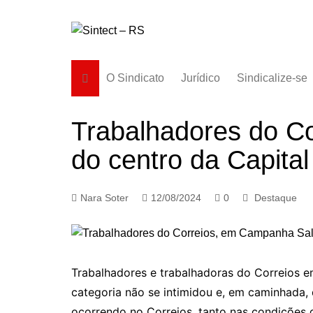
Ir
para
o
conteúdo
O Sindicato
Jurídico
Sindicalize-se
Diretoria
Trabalhadores do C
História
do centro da Capital
Estatuto
Subsedes
Nara Soter
12/08/2024
0
Destaque
Trabalhadores e trabalhadoras do Correios e
categoria não se intimidou e, em caminhada,
ocorrendo no Correios, tanto nas condições d