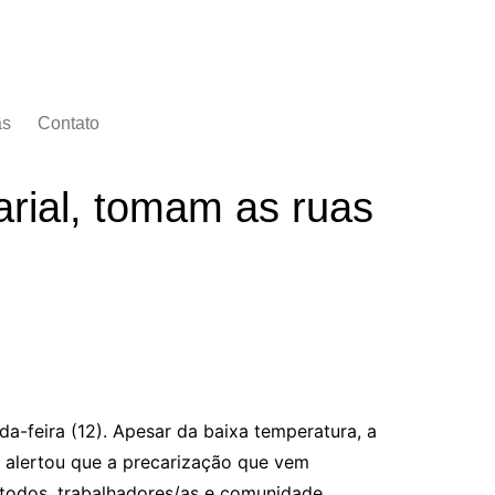
as
Contato
rial, tomam as ruas
a-feira (12). Apesar da baixa temperatura, a
 alertou que a precarização que vem
 todos, trabalhadores/as e comunidade.