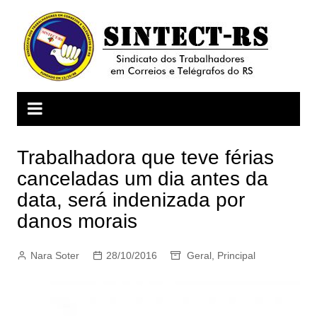
Ir
para
o
conteúdo
Trabalhadora que teve férias
canceladas um dia antes da
data, será indenizada por
danos morais
Nara Soter
28/10/2016
Geral
,
Principal