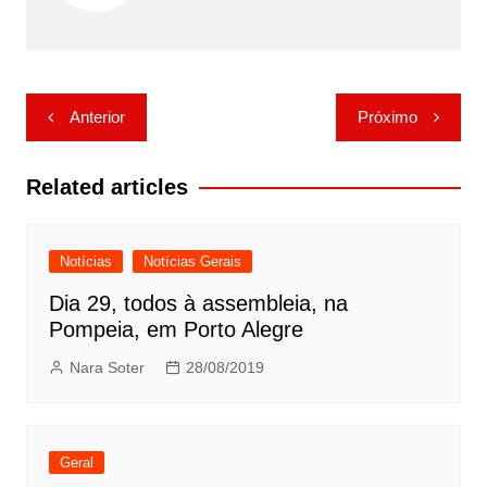
Navegação
Anterior
Próximo
de
Post
Related articles
Notícias
Notícias Gerais
Dia 29, todos à assembleia, na
Pompeia, em Porto Alegre
Nara Soter
28/08/2019
Geral