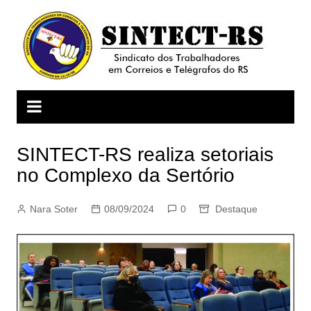
Ir
para
o
conteúdo
SINTECT-RS realiza setoriais
no Complexo da Sertório
Nara Soter
08/09/2024
0
Destaque