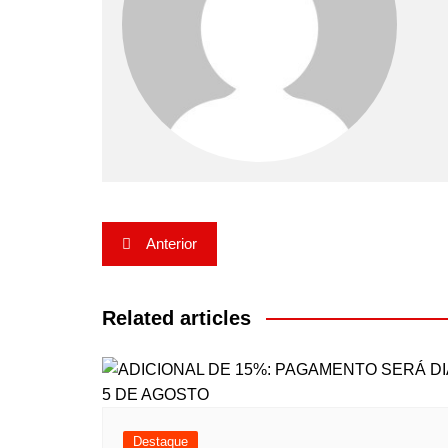
Navegação
Anterior
de
Post
Related articles
Destaque