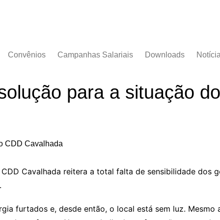
Convênios
Campanhas Salariais
Downloads
Notíci
Campanha Salarial
Documentos
2016/2017
olução para a situação 
Acordos Coletivos
Campanha Salarial
2017/2018
Campanha Salarial
2018/2019
Campanha Salarial
2020/2021
 CDD Cavalhada reitera a total falta de sensibilidade dos
.
gia furtados e, desde então, o local está sem luz. Mesmo 