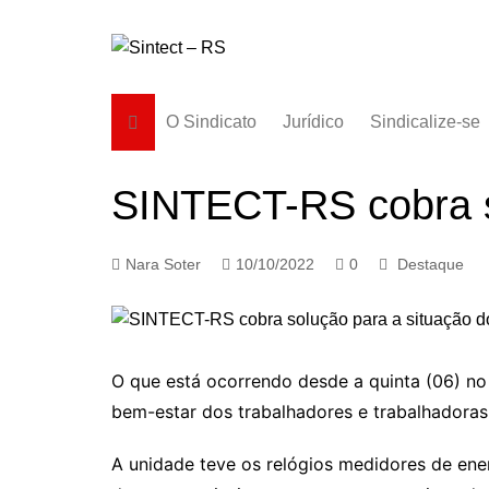
Ir
para
o
conteúdo
O Sindicato
Jurídico
Sindicalize-se
Diretoria
SINTECT-RS cobra s
História
Estatuto
Nara Soter
10/10/2022
0
Destaque
Subsedes
O que está ocorrendo desde a quinta (06) no
bem-estar dos trabalhadores e trabalhadoras
A unidade teve os relógios medidores de ener