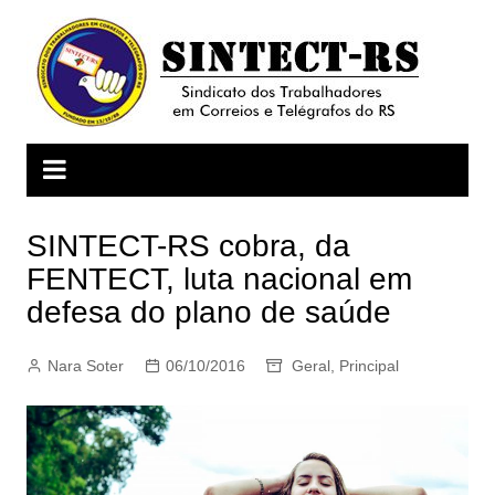
Ir
para
o
conteúdo
SINTECT-RS cobra, da
FENTECT, luta nacional em
defesa do plano de saúde
Nara Soter
06/10/2016
Geral
,
Principal