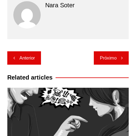
Nara Soter
Navegação
Anterior
Próximo
de
Post
Related articles