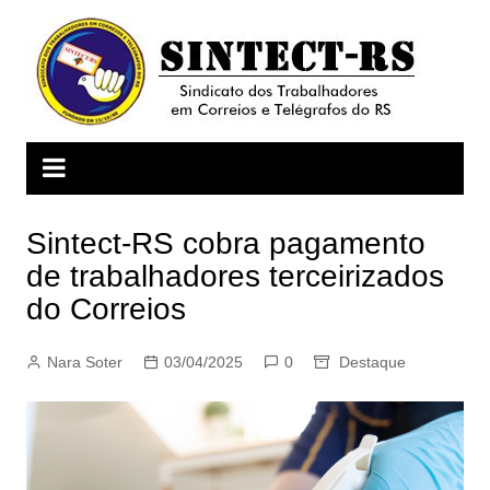
Ir
para
o
conteúdo
Sintect-RS cobra pagamento
de trabalhadores terceirizados
do Correios
Nara Soter
03/04/2025
0
Destaque