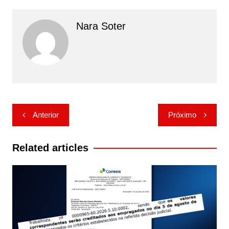
Nara Soter
Navegação
Anterior
Próximo
de
Post
Related articles