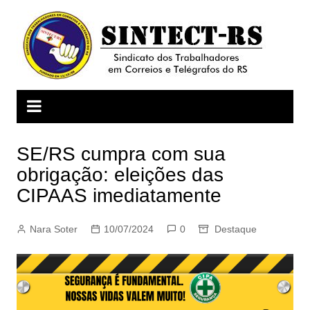
Ir
para
o
conteúdo
SE/RS cumpra com sua
obrigação: eleições das
CIPAAS imediatamente
Nara Soter
10/07/2024
0
Destaque