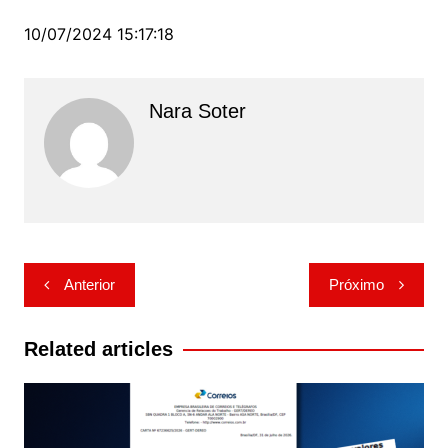
10/07/2024 15:17:18
Nara Soter
Navegação
Anterior
Próximo
de
Post
Related articles