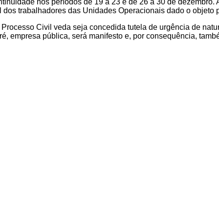
ontinuidade nos períodos de 19 a 23 e de 26 a 30 de dezembro. A
nal dos trabalhadores das Unidades Operacionais dado o objet
e Processo Civil veda seja concedida tutela de urgência de natu
 ré, empresa pública, será manifesto e, por consequência, també