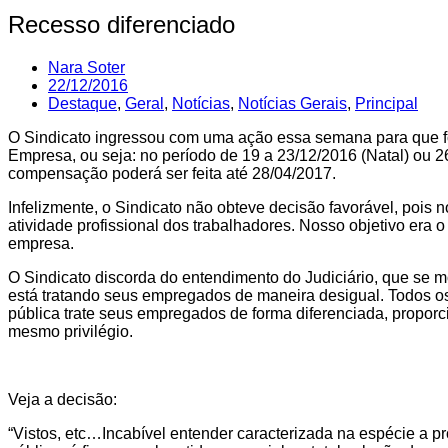
Recesso diferenciado
Nara Soter
22/12/2016
Destaque
,
Geral
,
Notícias
,
Notícias Gerais
,
Principal
O Sindicato ingressou com uma ação essa semana para que fos
Empresa, ou seja: no período de 19 a 23/12/2016 (Natal) ou 
compensação poderá ser feita até 28/04/2017.
Infelizmente, o Sindicato não obteve decisão favorável, pois
atividade profissional dos trabalhadores. Nosso objetivo era o
empresa.
O Sindicato discorda do entendimento do Judiciário, que se mo
está tratando seus empregados de maneira desigual. Todos os
pública trate seus empregados de forma diferenciada, proporc
mesmo privilégio.
Veja a decisão:
“Vistos, etc…Incabível entender caracterizada na espécie a p