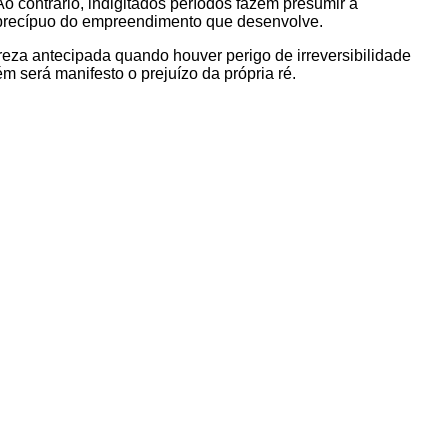
o contrário, indigitados períodos fazem presumir a
o precípuo do empreendimento que desenvolve.
reza antecipada quando houver perigo de irreversibilidade
m será manifesto o prejuízo da própria ré.