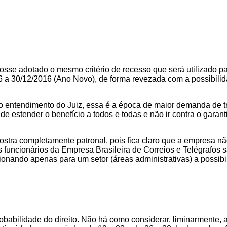
se adotado o mesmo critério de recesso que será utilizado par
26 a 30/12/2016 (Ano Novo), de forma revezada com a possibili
 no entendimento do Juiz, essa é a época de maior demanda de 
 de estender o benefício a todos e todas e não ir contra o garan
stra completamente patronal, pois fica claro que a empresa não
 funcionários da Empresa Brasileira de Correios e Telégrafos
ionando apenas para um setor (áreas administrativas) a possib
robabilidade do direito. Não há como considerar, liminarmente