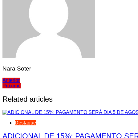
Nara Soter
Navegação
Anterior
Próximo
de
Post
Related articles
Destaque
ADICIONAL DE 15%: PAGAMENTO SER