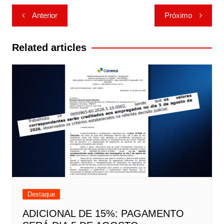
Navegação
Anterior
Próximo
de
Post
Related articles
Destaque
ADICIONAL DE 15%: PAGAMENTO