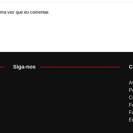
ima vez que eu comentar.
Siga-nos
C
A
P
C
F
F
Em