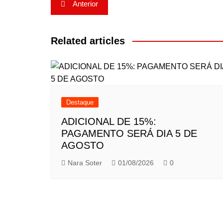
Navegação
Anterior
de
Post
Related articles
Destaque
ADICIONAL DE 15%:
PAGAMENTO SERÁ DIA 5 DE
AGOSTO
Nara Soter
01/08/2026
0