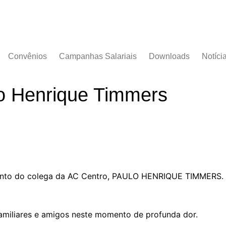
Convênios
Campanhas Salariais
Downloads
Notíci
Campanha Salarial
Documentos
2016/2017
lo Henrique Timmers
Acordos Coletivos
Campanha Salarial
2017/2018
Campanha Salarial
2018/2019
Campanha Salarial
2020/2021
nto do colega da AC Centro, PAULO HENRIQUE TIMMERS. El
familiares e amigos neste momento de profunda dor.