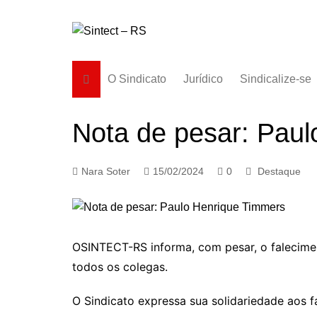
Ir
para
o
conteúdo
O Sindicato
Jurídico
Sindicalize-se
Diretoria
Nota de pesar: Pau
História
Estatuto
Nara Soter
15/02/2024
0
Destaque
Subsedes
OSINTECT-RS informa, com pesar, o falecime
todos os colegas.
O Sindicato expressa sua solidariedade aos 