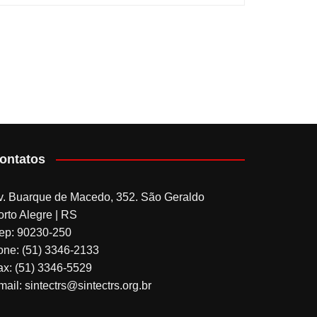
ontatos
v. Buarque de Macedo, 352. São Geraldo
orto Alegre | RS
ep: 90230-250
one: (51) 3346-2133
ax: (51) 3346-5529
ail: sintectrs@sintectrs.org.br