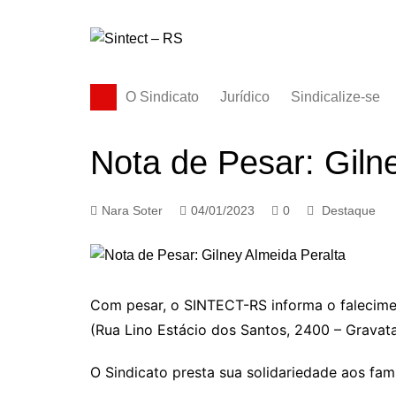
Ir
para
o
conteúdo
O Sindicato
Jurídico
Sindicalize-se
Diretoria
Nota de Pesar: Giln
História
Estatuto
Nara Soter
04/01/2023
0
Destaque
Subsedes
Com pesar, o SINTECT-RS informa o falecim
(Rua Lino Estácio dos Santos, 2400 – Gravata
O Sindicato presta sua solidariedade aos fam