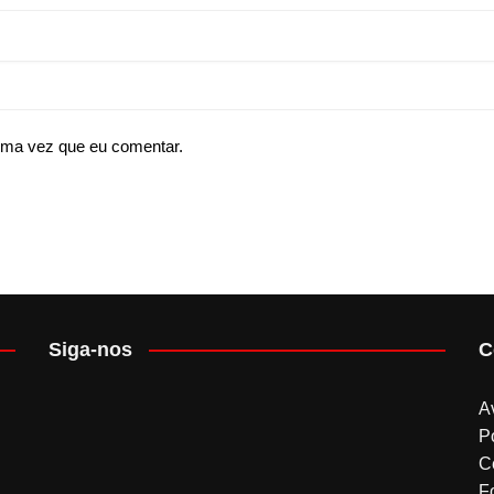
ima vez que eu comentar.
Siga-nos
C
A
P
C
F