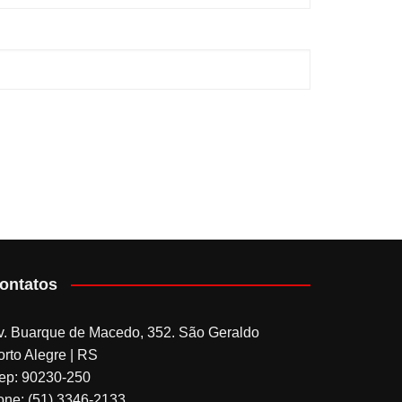
ontatos
v. Buarque de Macedo, 352. São Geraldo
orto Alegre | RS
ep: 90230-250
one: (51) 3346-2133