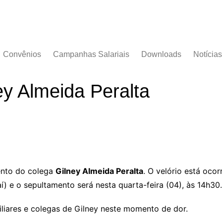
Convênios
Campanhas Salariais
Downloads
Notícias
Campanha Salarial
Documentos
2016/2017
ey Almeida Peralta
Acordos Coletivos
Campanha Salarial
2017/2018
Campanha Salarial
2018/2019
Campanha Salarial
2020/2021
ento do colega
Gilney Almeida Peralta
. O velório está oco
í) e o sepultamento será nesta quarta-feira (04), às 14h30.
iliares e colegas de Gilney neste momento de dor.