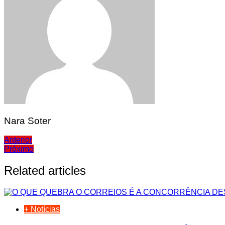
Nara Soter
Navegação
Anterior
Próximo
de
Post
Related articles
+ Notícias