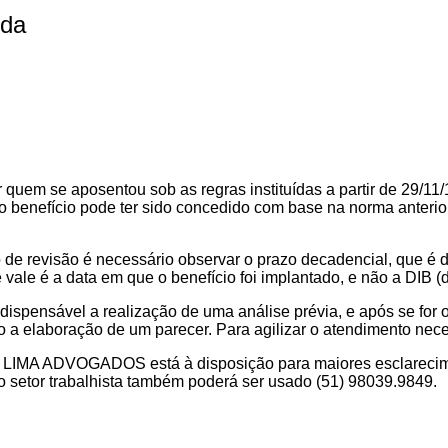
oda
r quem se aposentou sob as regras instituídas a partir de 29/1
 benefício pode ter sido concedido com base na norma anterior
 de revisão é necessário observar o prazo decadencial, que é 
ale é a data em que o benefício foi implantado, e não a DIB (da
indispensável a realização de uma análise prévia, e após se for
mo a elaboração de um parecer. Para agilizar o atendimento ne
DVOGADOS está à disposição para maiores esclarecimentos 
do setor trabalhista também poderá ser usado (51) 98039.9849.