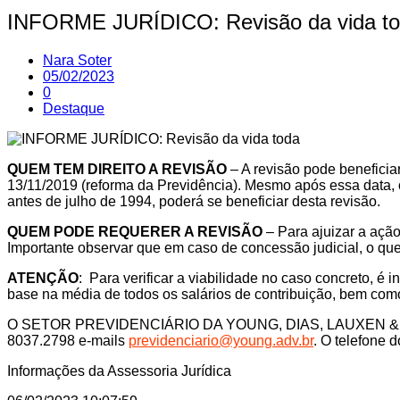
INFORME JURÍDICO: Revisão da vida t
Nara Soter
05/02/2023
0
Destaque
QUEM TEM DIREITO A REVISÃO
– A revisão pode beneficia
13/11/2019 (reforma da Previdência). Mesmo após essa data, o
antes de julho de 1994, poderá se beneficiar desta revisão.
QUEM PODE REQUERER A REVISÃO
– Para ajuizar a ação
Importante observar que em caso de concessão judicial, o que v
ATENÇÃO
: Para verificar a viabilidade no caso concreto, é 
base na média de todos os salários de contribuição, bem co
O SETOR PREVIDENCIÁRIO DA YOUNG, DIAS, LAUXEN & LIMA A
8037.2798 e-mails
previdenciario@young.adv.br
. O telefone 
Informações da Assessoria Jurídica