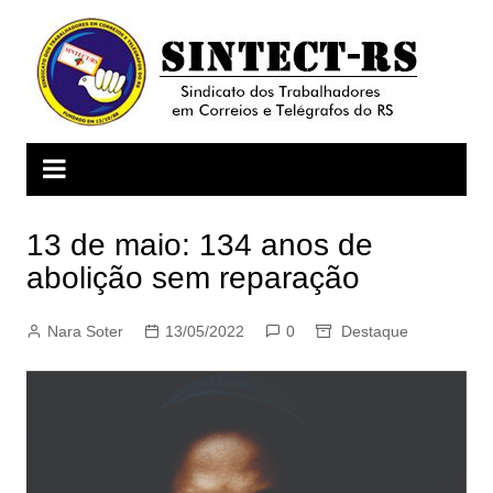
Ir
para
o
conteúdo
13 de maio: 134 anos de
abolição sem reparação
Nara Soter
13/05/2022
0
Destaque